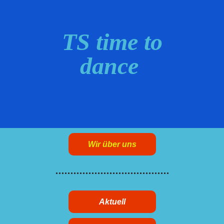
TS time to
dance
Wir über uns
Aktuell